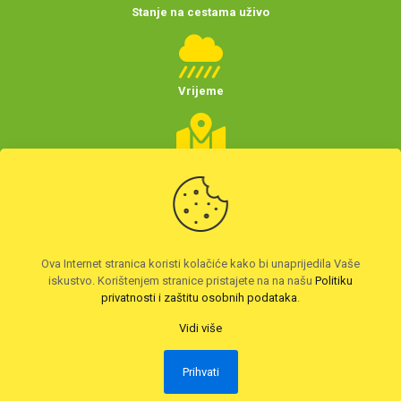
Stanje na cestama uživo
Vrijeme
Planer putovanja
(Hrvatske)
Preuzmite HAK aplikaciju
Ova Internet stranica koristi kolačiće kako bi unaprijedila Vaše
iskustvo. Korištenjem stranice pristajete na na našu
Politiku
privatnosti i zaštitu osobnih podataka
.
Vidi više
Prihvati
2026. © Autoklub Maksimir