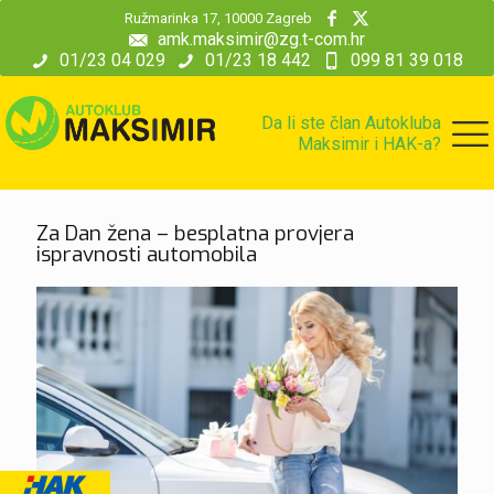
modal-check
Ružmarinka 17, 10000 Zagreb
amk.maksimir@zg.t-com.hr
01/23 04 029
01/23 18 442
099 81 39 018
Da li ste član Autokluba
Maksimir i HAK-a?
Za Dan žena – besplatna provjera
ispravnosti automobila