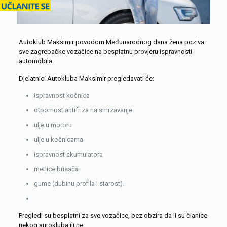
Autoklub Maksimir povodom Međunarodnog dana žena poziva
sve zagrebačke vozačice na besplatnu provjeru ispravnosti
automobila.
Djelatnici Autokluba Maksimir pregledavati će:
ispravnost kočnica
otpornost antifriza na smrzavanje
ulje u motoru
ulje u kočnicama
ispravnost akumulatora
metlice brisača
gume (dubinu profila i starost).
Pregledi su besplatni za sve vozačice, bez obzira da li su članice
nekog autokluba ili ne.