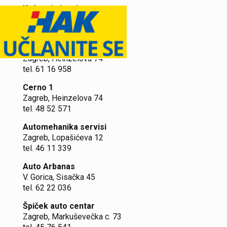
Kufner i sinovi
Zagreb, Ilica 168a/1
tel. 37 03 838, 098/ 770 655
Fibus
Zagreb, Heinzelova 74
tel. 61 16 958
Cerno 1
Zagreb, Heinzelova 74
tel. 48 52 571
Automehanika servisi
Zagreb, Lopašićeva 12
tel. 46 11 339
Auto Arbanas
V. Gorica, Sisačka 45
tel. 62 22 036
Špiček auto centar
Zagreb, Markuševečka c. 73