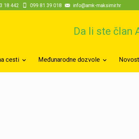
3 18 442
099 81 39 018
info@amk-maksimir.hr
Da li ste član
a cesti
Međunarodne dozvole
Novosti