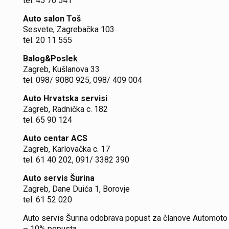
tel. 45 76 541
Auto salon Toš
Sesvete, Zagrebačka 103
tel. 20 11 555
Balog&Poslek
Zagreb, Kušlanova 33
tel. 098/ 9080 925, 098/ 409 004
Auto Hrvatska servisi
Zagreb, Radnička c. 182
tel. 65 90 124
Auto centar ACS
Zagreb, Karlovačka c. 17
tel. 61 40 202, 091/ 3382 390
Auto servis Šurina
Zagreb, Dane Duića 1, Borovje
tel. 61 52 020
Auto servis Šurina odobrava popust za članove Automoto 
– 10% popusta