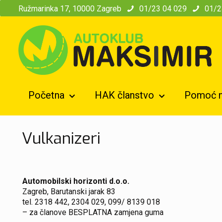
modal-check
Ružmarinka 17, 10000 Zagreb
01/23 04 029
01/2
Početna
HAK članstvo
Pomoć n
Vulkanizeri
Automobilski horizonti d.o.o.
Zagreb, Barutanski jarak 83
tel. 2318 442, 2304 029, 099/ 8139 018
– za članove BESPLATNA zamjena guma