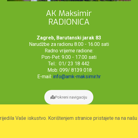
AK Maksimir
RADIONICA
Zagreb, Barutanski jarak 83
Narudžbe za radionu 8.00 - 16.00 sati
Radno vrijeme radione:
Pon-Pet: 9.00 - 17.00 sati
Tel.: 01/ 23 18 442
Mob: 099/ 8139 018
E-mail:
info@amk-maksimir.hr
Pokreni navigaciju
prijedila Vaše iskustvo. Korištenjem stranice pristajete na na naš
2026. © Autoklub Maksimir