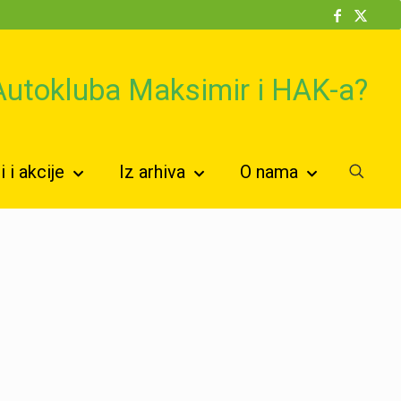
 Autokluba Maksimir i HAK-a?
 i akcije
Iz arhiva
O nama