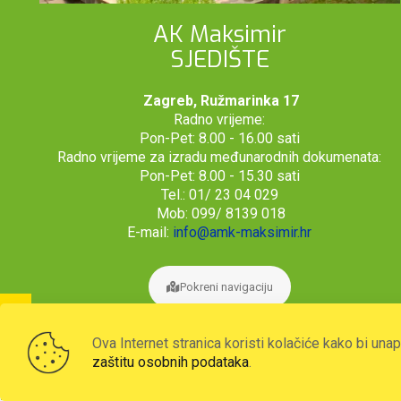
AK Maksimir
SJEDIŠTE
Zagreb, Ružmarinka 17
Radno vrijeme:
Pon-Pet: 8.00 - 16.00 sati
Radno vrijeme za izradu međunarodnih dokumenata:
Pon-Pet: 8.00 - 15.30 sati
Tel.: 01/ 23 04 029
Mob: 099/ 8139 018
E-mail:
info@amk-maksimir.hr
Pokreni navigaciju
Ova Internet stranica koristi kolačiće kako bi una
zaštitu osobnih podataka
.