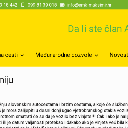
3 18 442
099 81 39 018
info@amk-maksimir.hr
Da li ste član
a cesti
Međunarodne dozvole
Novosti
niju
vožnju slovenskim autocestama i brzim cestama, a koje će službeno
 je mora zalijepiti u desni donji ugao vjetrobranskog stakla vozila
tnom smatrati će se da je vozilo bez vinjete!!! Čak i ako je nalij
ti ili je datum valjanosti protekao i dakako ako je vinjeta već bi