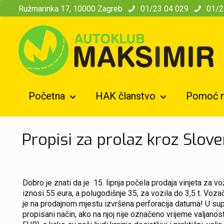
modal-check
Ružmarinka 17, 10000 Zagreb
01/23 04 029
01/2
Početna
HAK članstvo
Pomoć n
Propisi za prolaz kroz Slove
Dobro je znati da je 15. lipnja počela prodaja vinjeta za 
iznosi 55 eura, a polugodišnje 35, za vozila do 3,5 t. Vozač
je na prodajnom mjestu izvršena perforacija datuma! U supro
propisani način, ako na njoj nije označeno vrijeme valjanos