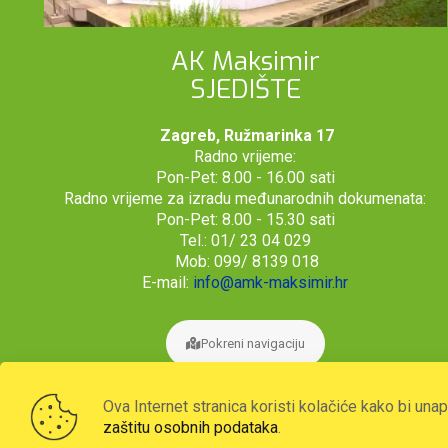
AK Maksimir
SJEDIŠTE
Zagreb, Ružmarinka 17
Radno vrijeme:
Pon-Pet: 8.00 - 16.00 sati
Radno vrijeme za izradu međunarodnih dokumenata:
Pon-Pet: 8.00 - 15.30 sati
Tel.: 01/ 23 04 029
Mob: 099/ 8139 018
E-mail:
info@amk-maksimir.hr
Pokreni navigaciju
Ova Internet stranica koristi kolačiće kako bi una
zaštitu osobnih podataka
.