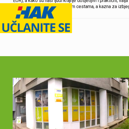
EUR), a kako su naši ljudi krajnje dosjetljivi i praktični, val
vozila na autocestama ili brzim cestama, a kazna za izbjeg
Podijeli