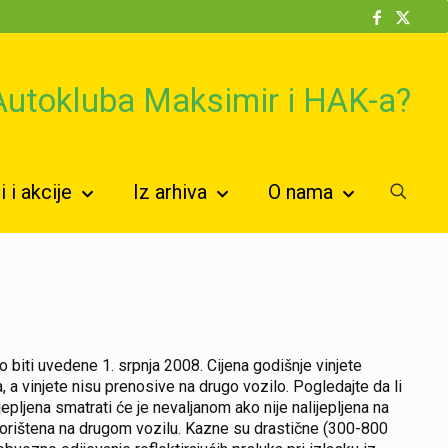
 Autokluba Maksimir i HAK-a?
 i akcije
Iz arhiva
O nama
 biti uvedene 1. srpnja 2008. Cijena godišnje vinjete
, a vinjete nisu prenosive na drugo vozilo. Pogledajte da li
epljena smatrati će je nevaljanom ako nije nalijepljena na
la korištena na drugom vozilu. Kazne su drastične (300-800