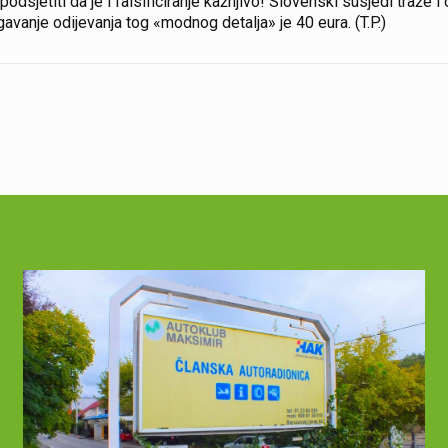
ja podsjetiti da je i falsificiranje kažnjivo! Slovenski susjedi traže
avanje odijevanja tog «modnog detalja» je 40 eura. (T.P.)