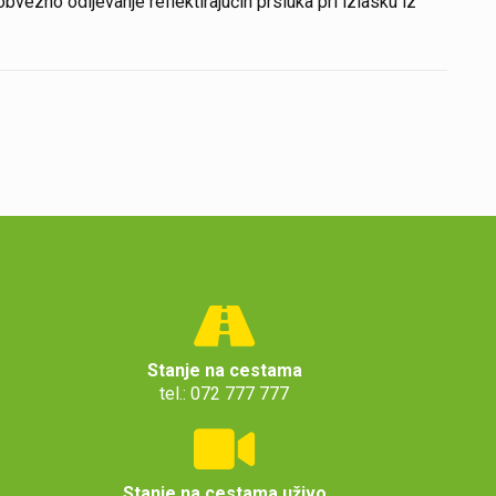
 i obvezno odijevanje reflektirajućih prsluka pri izlasku iz
Stanje na cestama
tel.: 072 777 777
Stanje na cestama uživo