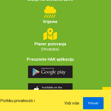
Vrijeme
Planer putovanja
(Hrvatske)
Preuzmite HAK aplikaciju
u
Politiku privatnosti i
Vidi više
Prihvati