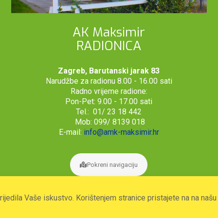
AK Maksimir
RADIONICA
Zagreb, Barutanski jarak 83
Narudžbe za radionu 8.00 - 16.00 sati
Radno vrijeme radione:
Pon-Pet: 9.00 - 17.00 sati
Tel.: 01/ 23 18 442
Mob: 099/ 8139 018
E-mail:
info@amk-maksimir.hr
Pokreni navigaciju
prijedila Vaše iskustvo. Korištenjem stranice pristajete na na naš
2026. © Autoklub Maksimir